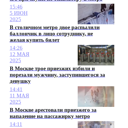
15:46
5 ИЮН
2025
В столичном метро двое распылили
баллончик в лицо сотруднику, не
желая купить билет
14:26
12 МАЯ
2025
В Москве трое приезжих избили и
порезали мужчину, заступившегося за
девушку
14:41
11 МАЯ
2025
В Москве арестовали приезжего за
нападение на пассажирку метро
14:11