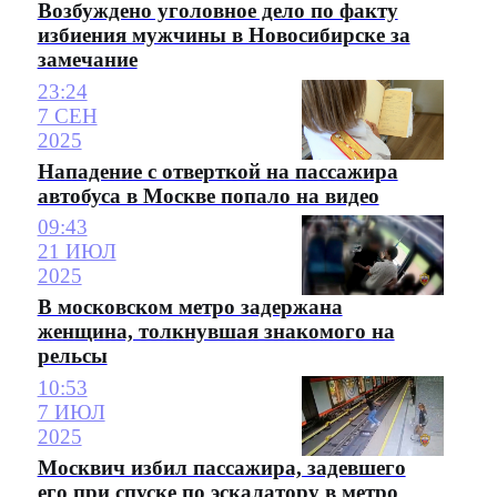
Возбуждено уголовное дело по факту
избиения мужчины в Новосибирске за
замечание
23:24
7 СЕН
2025
Нападение с отверткой на пассажира
автобуса в Москве попало на видео
09:43
21 ИЮЛ
2025
В московском метро задержана
женщина, толкнувшая знакомого на
рельсы
10:53
7 ИЮЛ
2025
Москвич избил пассажира, задевшего
его при спуске по эскалатору в метро