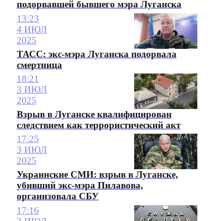
подорвавшей бывшего мэра Луганска
13:23
4 ИЮЛ
2025
ТАСС: экс-мэра Луганска подорвала
смертница
18:21
3 ИЮЛ
2025
Взрыв в Луганске квалифицирован
следствием как террористический акт
17:25
3 ИЮЛ
2025
Украинские СМИ: взрыв в Луганске,
убивший экс-мэра Пилавова,
организовала СБУ
17:16