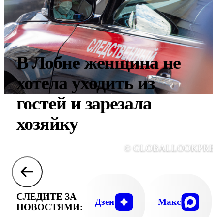
В Лобне женщина не
хотела уходить из
гостей и зарезала
хозяйку
© GLOBALLOOKPRE
СЛЕДИТЕ ЗА
Дзен
Макс
НОВОСТЯМИ: