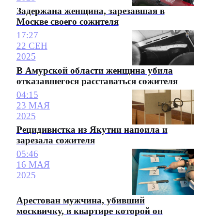
Задержана женщина, зарезавшая в
Москве своего сожителя
17:27
22 СЕН
2025
В Амурской области женщина убила
отказавшегося расставаться сожителя
04:15
23 МАЯ
2025
Рецидивистка из Якутии напоила и
зарезала сожителя
05:46
16 МАЯ
2025
Арестован мужчина, убивший
москвичку, в квартире которой он