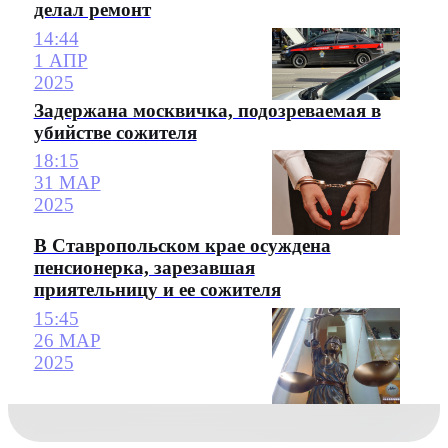
делал ремонт
14:44
1 АПР
2025
Задержана москвичка, подозреваемая в
убийстве сожителя
18:15
31 МАР
2025
В Ставропольском крае осуждена
пенсионерка, зарезавшая
приятельницу и ее сожителя
15:45
26 МАР
2025