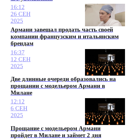
16:12
26 СЕН
2025
Армани завещал продать часть своей
компании французским и итальянским
брендам
16:37
12 СЕН
2025
Две длинные очереди образовались на
прощании с модельером Армани в
Милане
12:12
6 СЕН
2025
Прощание с модельером Армани
пройдет в Милане и займет 2 дня