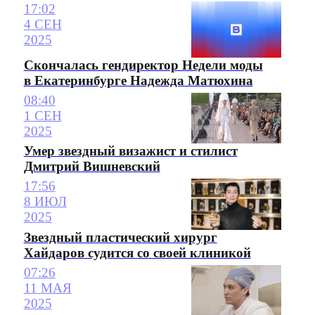
17:02
4 СЕН
2025
Скончалась гендиректор Недели моды
в Екатеринбурге Надежда Матюхина
08:40
1 СЕН
2025
Умер звездный визажист и стилист
Дмитрий Вишневский
17:56
8 ИЮЛ
2025
Звездный пластический хирург
Хайдаров судится со своей клиникой
07:26
11 МАЯ
2025