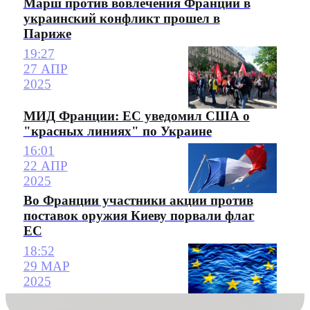
Марш против вовлечения Франции в
украинский конфликт прошел в
Париже
19:27
27 АПР
2025
МИД Франции: ЕС уведомил США о
"красных линиях" по Украине
16:01
22 АПР
2025
Во Франции участники акции против
поставок оружия Киеву порвали флаг
ЕС
18:52
29 МАР
2025