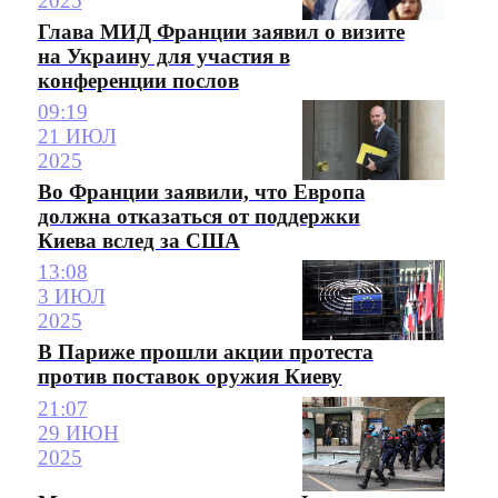
2025
Глава МИД Франции заявил о визите
на Украину для участия в
конференции послов
09:19
21 ИЮЛ
2025
Во Франции заявили, что Европа
должна отказаться от поддержки
Киева вслед за США
13:08
3 ИЮЛ
2025
В Париже прошли акции протеста
против поставок оружия Киеву
21:07
29 ИЮН
2025