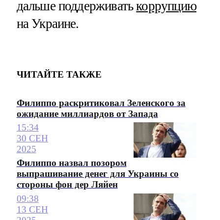
дальше поддерживать
коррупцию
на Украине.
ЧИТАЙТЕ ТАКЖЕ
Филиппо раскритиковал Зеленского за
ожидание миллиардов от Запада
15:34
30 СЕН
2025
Филиппо назвал позором
выпрашивание денег для Украины со
стороны фон дер Ляйен
09:38
13 СЕН