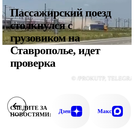
Пассажирский поезд
столкнулся с
грузовиком на
Ставрополье, идет
проверка
© /PROKUTP, TELEGR
СЛЕДИТЕ ЗА
Дзен
Макс
НОВОСТЯМИ: