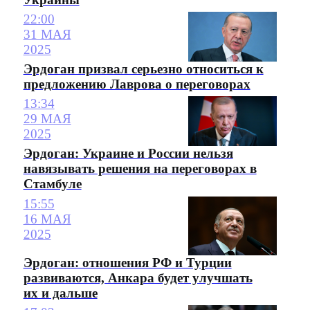
22:00
31 МАЯ
2025
Эрдоган призвал серьезно относиться к
предложению Лаврова о переговорах
13:34
29 МАЯ
2025
Эрдоган: Украине и России нельзя
навязывать решения на переговорах в
Стамбуле
15:55
16 МАЯ
2025
Эрдоган: отношения РФ и Турции
развиваются, Анкара будет улучшать
их и дальше