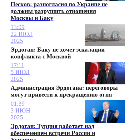
Песков: разногласия по Украине не
должны разрушить отношения
Москвы и Баку
13:09
22 ИЮЛ
2025
Эрдоган: Баку не хочет эскалации
конфликта с Москвой
17:11
5 ИЮЛ
2025
Администрация Эрдогана: переговоры
могут привести к прекращению огня
01:39
3 ИЮН
2025
Эрдоган: Турция работает над
обеспечением встречи России и
Украины