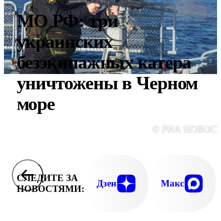
МО РФ: три
украинских
безэкипажных катера
уничтожены в Черном
море
© РИА НОВОС
СЛЕДИТЕ ЗА
Дзен
Макс
НОВОСТЯМИ: