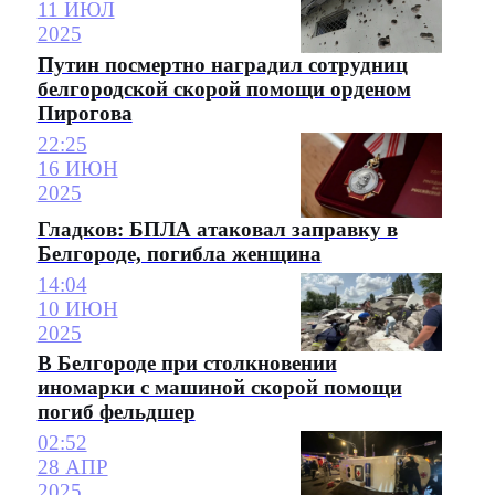
11 ИЮЛ
2025
Путин посмертно наградил сотрудниц
белгородской скорой помощи орденом
Пирогова
22:25
16 ИЮН
2025
Гладков: БПЛА атаковал заправку в
Белгороде, погибла женщина
14:04
10 ИЮН
2025
В Белгороде при столкновении
иномарки с машиной скорой помощи
погиб фельдшер
02:52
28 АПР
2025