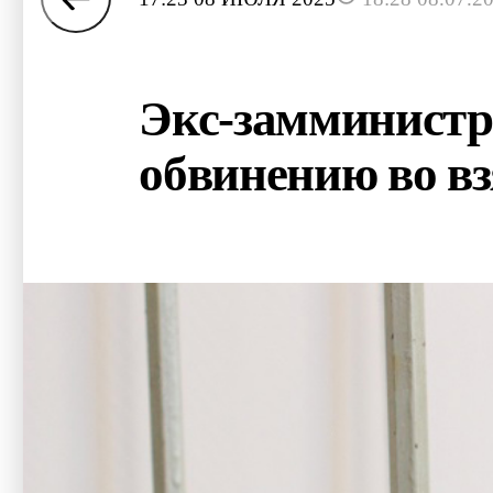
Экс-замминистра
обвинению во в