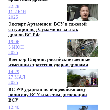
22:28
11 ИЮН
2025
Эксперт Артамонов: ВСУ в тяжелой
ситуации под Сумами из-за атак
дронов ВС РФ
19:06
3 ИЮН
2025
Военкор Гавриш: российские военные
изменили стратегию ударов дронами
14:29
27 МАЯ
2025
ВС РФ ударили по общевойсковому
полигону ВСУ и местам дислокации
ВСУ
12:40