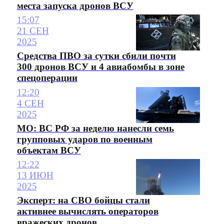
места запуска дронов ВСУ
15:07
21 СЕН
2025
Средства ПВО за сутки сбили почти
300 дронов ВСУ и 4 авиабомбы в зоне
спецоперации
12:20
4 СЕН
2025
МО: ВС РФ за неделю нанесли семь
групповых ударов по военным
объектам ВСУ
12:22
13 ИЮН
2025
Эксперт: на СВО бойцы стали
активнее вычислять операторов
вражеских дронов