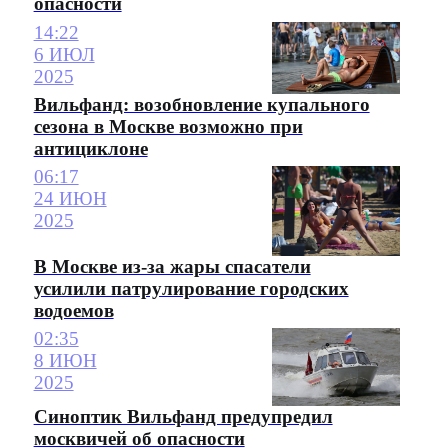
опасности
14:22
6 ИЮЛ
2025
Вильфанд: возобновление купального
сезона в Москве возможно при
антициклоне
06:17
24 ИЮН
2025
В Москве из-за жары спасатели
усилили патрулирование городских
водоемов
02:35
8 ИЮН
2025
Синоптик Вильфанд предупредил
москвичей об опасности