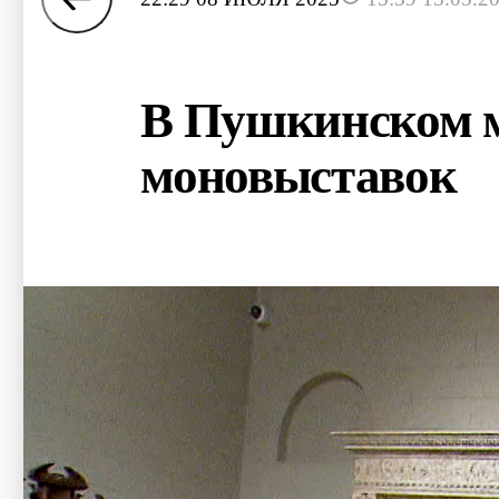
В Пушкинском м
моновыставок