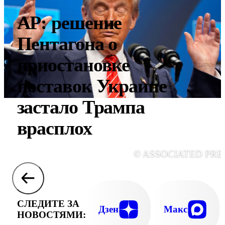
AP: решение
Пентагона о
приостановке
поставок Украине
застало Трампа
врасплох
© ASSOCIATED PRE
СЛЕДИТЕ ЗА
Дзен
Макс
НОВОСТЯМИ: