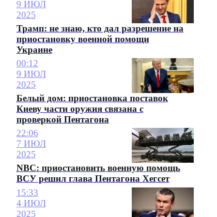
9 ИЮЛ
2025
Трамп: не знаю, кто дал разрешение на
приостановку военной помощи
Украине
00:12
9 ИЮЛ
2025
Белый дом: приостановка поставок
Киеву части оружия связана с
проверкой Пентагона
22:06
7 ИЮЛ
2025
NBC: приостановить военную помощь
ВСУ решил глава Пентагона Хегсет
15:33
4 ИЮЛ
2025