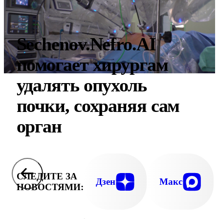
Sechenov.Nefro.AI
помогает хирургам
удалять опухоль
почки, сохраняя сам
орган
СЛЕДИТЕ ЗА
Дзен
Макс
НОВОСТЯМИ: