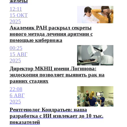
железы
12:11
15 ОКТ
2025
Академик РАН раскрыл секреты
нового метода лечения аритмии с
помощью киберножа
00:25
15 АВГ
2025
Директор МКНЦ имени Логинова:
эндоскопия позволяет выявить рак на
ранних стадиях
22:08
6 АВГ
2025
Рентгенолог Кондратьев: наша
разработка с ИИ извлекает до 10 тыс.
показателей