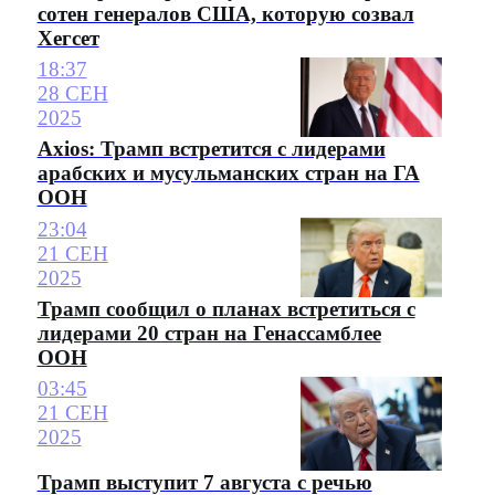
сотен генералов США, которую созвал
Хегсет
18:37
28 СЕН
2025
Axios: Трамп встретится с лидерами
арабских и мусульманских стран на ГА
ООН
23:04
21 СЕН
2025
Трамп сообщил о планах встретиться с
лидерами 20 стран на Генассамблее
ООН
03:45
21 СЕН
2025
Трамп выступит 7 августа с речью