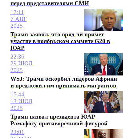
перед представителями СМИ
17:11
7 АВГ
2025
Трамп заявил, что вряд ли примет
участие в ноябрьском саммите G20 в
ЮАР
22:36
29 ИЮЛ
2025
WSJ: Трамп оскорбил лидеров Африки
и предложил им принимать мигрантов
15:44
13 ИЮЛ
2025
Трамп назвал президента ЮАР
Рамафосу противоречивой фигурой
22:01