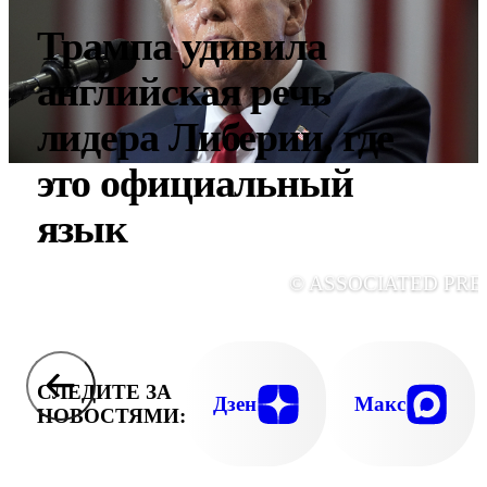
Трампа удивила
английская речь
лидера Либерии, где
это официальный
язык
© ASSOCIATED PRE
СЛЕДИТЕ ЗА
Дзен
Макс
НОВОСТЯМИ: