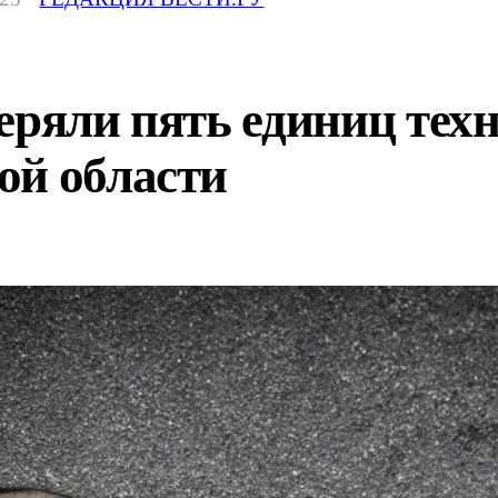
еряли пять единиц тех
ой области