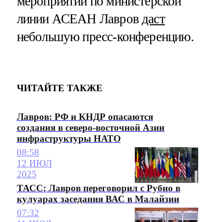
мероприятий по министерской
линии АСЕАН Лавров
даст
небольшую пресс-конференцию.
ЧИТАЙТЕ ТАКЖЕ
Лавров: РФ и КНДР опасаются
создания в северо-восточной Азии
инфраструктуры НАТО
08:58
12 ИЮЛ
2025
ТАСС: Лавров переговорил с Рубио в
кулуарах заседания ВАС в Малайзии
07:32