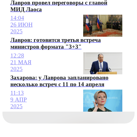
Лавров провел переговоры с главой
МИД Лаоса
14:04
26 ИЮН
2025
Лавров: готовится третья встреча
министров формата "3+3"
12:28
21 МАЯ
2025
Захарова: у Лаврова запланировано
несколько встреч с 11 по 14 апреля
11:13
9 АПР
2025