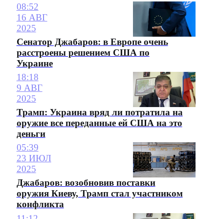
08:52
16 АВГ
2025
Сенатор Джабаров: в Европе очень
расстроены решением США по
Украине
18:18
9 АВГ
2025
Трамп: Украина вряд ли потратила на
оружие все переданные ей США на это
деньги
05:39
23 ИЮЛ
2025
Джабаров: возобновив поставки
оружия Киеву, Трамп стал участником
конфликта
11:12