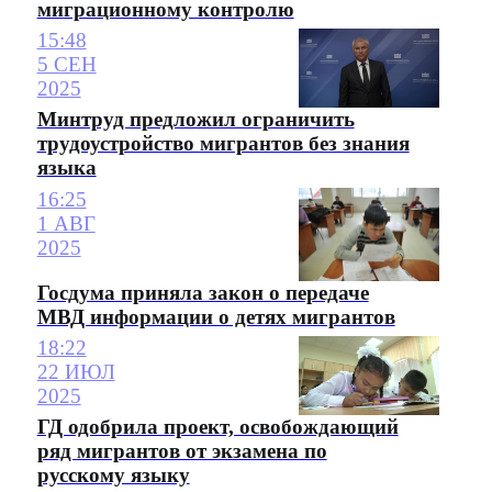
миграционному контролю
15:48
5 СЕН
2025
Минтруд предложил ограничить
трудоустройство мигрантов без знания
языка
16:25
1 АВГ
2025
Госдума приняла закон о передаче
МВД информации о детях мигрантов
18:22
22 ИЮЛ
2025
ГД одобрила проект, освобождающий
ряд мигрантов от экзамена по
русскому языку