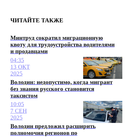
ЧИТАЙТЕ ТАКЖЕ
Минтруд сократил миграционную
квоту для трудоустройства водителями
и продавцами
04:35
13 ОКТ
2025
Володин: недопустимо, когда мигрант
без знания русского становится
таксистом
10:05
7 СЕН
2025
Володин предложил расширить
полномочия регионов по