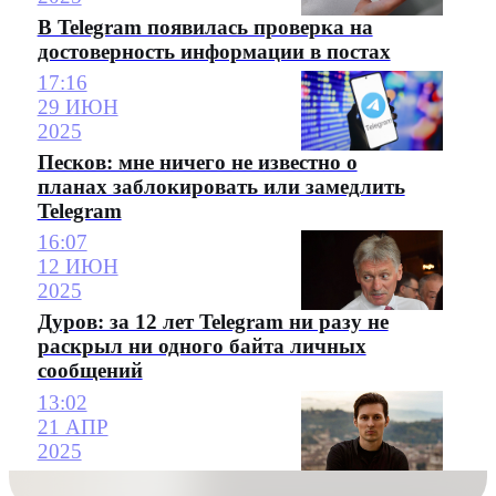
В Telegram появилась проверка на
достоверность информации в постах
17:16
29 ИЮН
2025
Песков: мне ничего не известно о
планах заблокировать или замедлить
Telegram
16:07
12 ИЮН
2025
Дуров: за 12 лет Telegram ни разу не
раскрыл ни одного байта личных
сообщений
13:02
21 АПР
2025