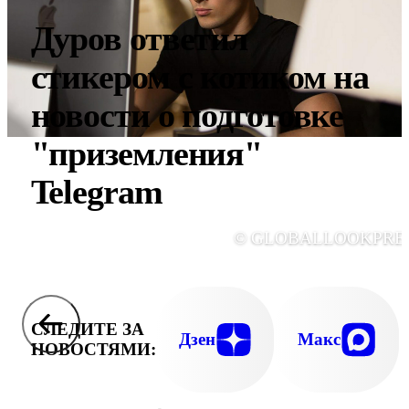
Дуров ответил
стикером с котиком на
новости о подготовке
"приземления"
Telegram
© GLOBALLOOKPRE
СЛЕДИТЕ ЗА
Дзен
Макс
НОВОСТЯМИ: