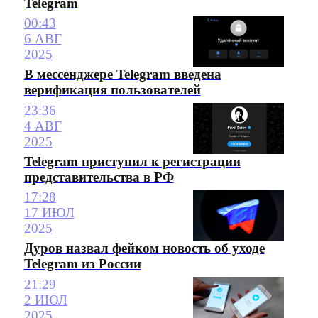
Telegram
00:43
6 АВГ
2025
В мессенджере Telegram введена
верификация пользователей
23:36
4 АВГ
2025
Telegram приступил к регистрации
представительства в РФ
17:28
17 ИЮЛ
2025
Дуров назвал фейком новость об уходе
Telegram из России
21:29
2 ИЮЛ
2025