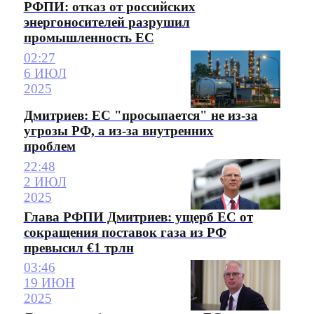
РФПИ: отказ от российских
энергоносителей разрушил
промышленность ЕС
02:27
6 ИЮЛ
2025
Дмитриев: ЕС "просыпается" не из-за
угрозы РФ, а из-за внутренних
проблем
22:48
2 ИЮЛ
2025
Глава РФПИ Дмитриев: ущерб ЕС от
сокращения поставок газа из РФ
превысил €1 трлн
03:46
19 ИЮН
2025