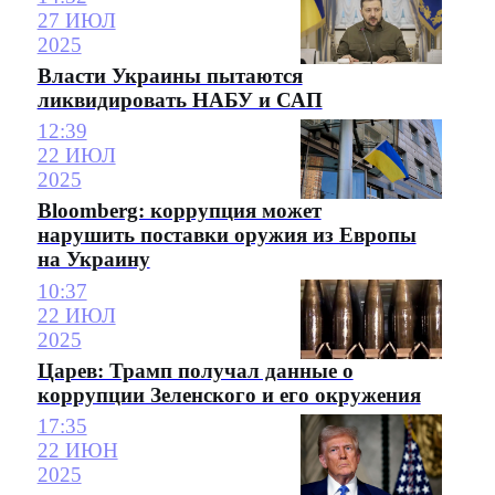
27 ИЮЛ
2025
Власти Украины пытаются
ликвидировать НАБУ и САП
12:39
22 ИЮЛ
2025
Bloomberg: коррупция может
нарушить поставки оружия из Европы
на Украину
10:37
22 ИЮЛ
2025
Царев: Трамп получал данные о
коррупции Зеленского и его окружения
17:35
22 ИЮН
2025