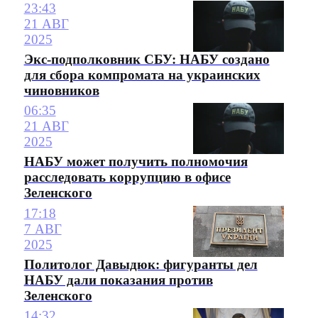
23:43
21 АВГ
2025
Экс-подполковник СБУ: НАБУ создано
для сбора компромата на украинских
чиновников
06:35
21 АВГ
2025
НАБУ может получить полномочия
расследовать коррупцию в офисе
Зеленского
17:18
7 АВГ
2025
Политолог Давыдюк: фигуранты дел
НАБУ дали показания против
Зеленского
14:32