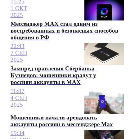
15:25
1 ОКТ
2025
Мессенджер MAX стал одним из
востребованных и безопасных способов
общения в РФ
22:43
7 СЕН
2025
Зампред правления Сбербанка
Кузнецов: мошенники крадут у
россиян аккаунты в MAX
16:07
4 СЕН
2025
Мошенники начали арендовать
аккаунты россиян в мессенджере Max
09:34