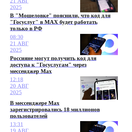
21 АВГ
2025
В "Мошеловке" пояснили, что код для
"Госуслуг" в MAX будет работать
только в РФ
08:30
21 АВГ
2025
Россияне могут получить код для
доступа к "Госуслугам" через
мессенджер Max
12:18
20 АВГ
2025
В мессенджере Max
зарегистрировались 18 миллионов
пользователей
13:31
19 АВГ