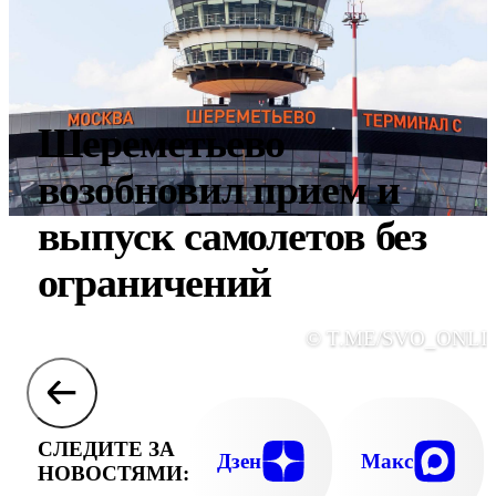
Шереметьево
возобновил прием и
выпуск самолетов без
ограничений
© T.ME/SVO_ONLI
СЛЕДИТЕ ЗА
Дзен
Макс
НОВОСТЯМИ: