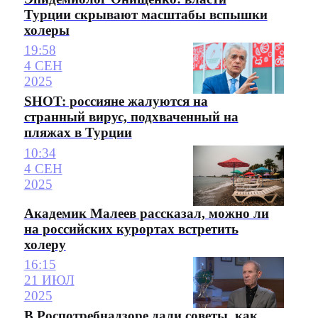
Турции скрывают масштабы вспышки
холеры
19:58
4 СЕН
2025
SHOT: россияне жалуются на
странный вирус, подхваченный на
пляжах в Турции
10:34
4 СЕН
2025
Академик Малеев рассказал, можно ли
на российских курортах встретить
холеру
16:15
21 ИЮЛ
2025
В Роспотребнадзоре дали советы, как