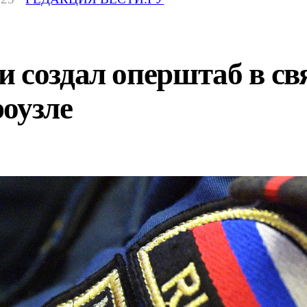
 создал оперштаб в свя
оузле