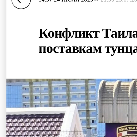
Конфликт Таила
поставкам тунца