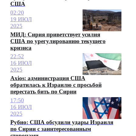
США
02:20
19 ИЮЛ
2025
МИД: Сирия приветствует усилия
США по урегулированию текущего
кризиса
22:52
16 ИЮЛ
2025
Axios: администрация США
обратилась к Израилю с просьбой
перестать бить по Сирии
17:50
16 ИЮЛ
2025
Рубио: США обсудили удары Израиля
по Сирии с заинтересованным
сторонами