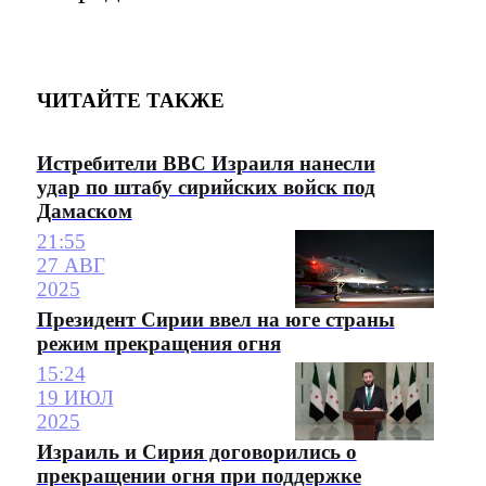
ЧИТАЙТЕ ТАКЖЕ
Истребители ВВС Израиля нанесли
удар по штабу сирийских войск под
Дамаском
21:55
27 АВГ
2025
Президент Сирии ввел на юге страны
режим прекращения огня
15:24
19 ИЮЛ
2025
Израиль и Сирия договорились о
прекращении огня при поддержке