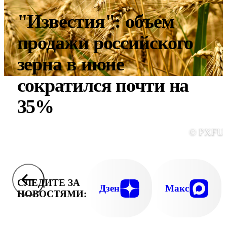
"Известия": объем
продажи российского
зерна в июне
сократился почти на
35%
© PXFU
СЛЕДИТЕ ЗА
Дзен
Макс
НОВОСТЯМИ: