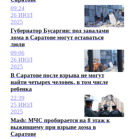
09:24
26 ИЮЛ
2025
Губернатор Бусаргин: под завалами
дома в Саратове могут оставаться
люди
09:06
26 ИЮЛ
2025
В Саратове после взрыва не могут
найти четырех человек, в том числе
ребенка
22:39
25 ИЮЛ
2025
Mash: МЧС пробирается на 8 этаж к
выжившему при взрыве дома в
Саратове