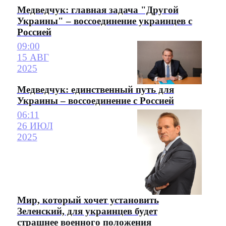
Медведчук: главная задача "Другой
Украины" – воссоединение украинцев с
Россией
09:00
15 АВГ
2025
Медведчук: единственный путь для
Украины – воссоединение с Россией
06:11
26 ИЮЛ
2025
Мир, который хочет установить
Зеленский, для украинцев будет
страшнее военного положения