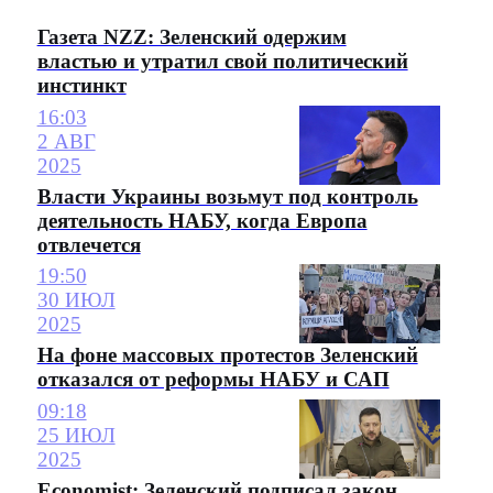
Газета NZZ: Зеленский одержим
властью и утратил свой политический
инстинкт
16:03
2 АВГ
2025
Власти Украины возьмут под контроль
деятельность НАБУ, когда Европа
отвлечется
19:50
30 ИЮЛ
2025
На фоне массовых протестов Зеленский
отказался от реформы НАБУ и САП
09:18
25 ИЮЛ
2025
Economist: Зеленский подписал закон