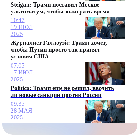
Steigan: Трамп поставил Москве
ультиматум, чтобы выиграть время
10:47
19 ИЮЛ
2025
Журналист Галлоуэй: Трамп хочет,
чтобы Путин просто так принял
условия США
07:05
17 ИЮЛ
2025
Politico: Трамп еще не решил, вводить
ли новые санкции против России
09:35
28 МАЯ
2025