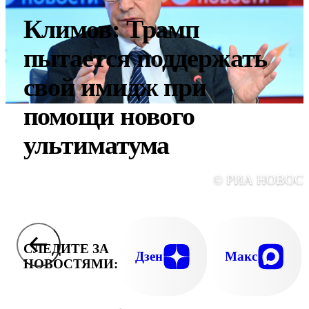
Климов: Трамп
пытается поддержать
свой имидж при
помощи нового
ультиматума
© РИА НОВОС
СЛЕДИТЕ ЗА
Дзен
Макс
НОВОСТЯМИ: