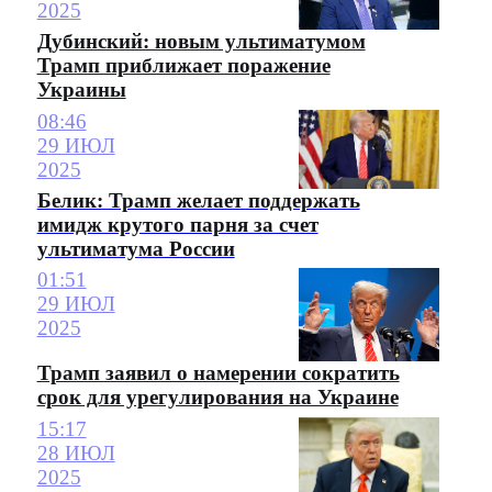
2025
Дубинский: новым ультиматумом
Трамп приближает поражение
Украины
08:46
29 ИЮЛ
2025
Белик: Трамп желает поддержать
имидж крутого парня за счет
ультиматума России
01:51
29 ИЮЛ
2025
Трамп заявил о намерении сократить
срок для урегулирования на Украине
15:17
28 ИЮЛ
2025