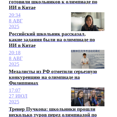
готовили школьников к олимпиаде по
ИИ в Китае
20:34
8 АВГ
2025
Российский школьник рассказал,
какие задания были на олимпиаде по
ИИ в Китае
20:18
8 АВГ
2025
Медалисты из РФ отметили серьезную
конкуренцию на олимпиаде на
Филиппинах
17:07
27 ИЮЛ
2025
Тренер Пучкова: школьники прошли
несколько туров перед олимпиадой по