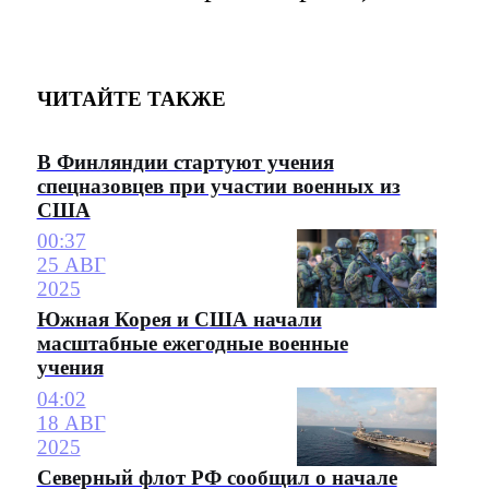
ЧИТАЙТЕ ТАКЖЕ
В Финляндии стартуют учения
спецназовцев при участии военных из
США
00:37
25 АВГ
2025
Южная Корея и США начали
масштабные ежегодные военные
учения
04:02
18 АВГ
2025
Северный флот РФ сообщил о начале