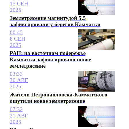
15 СЕН
2025
Землетрясение магнитудой 5,5
зафиксировали у берегов Камчатки
00:45
8 СЕН
2025
РАН: на восточном побережье
Камчатки зафиксировано новое
землетрясение
03:33
30 АВГ
2025
Жители Петропавловска-Камчатского
ощутили новое землетрясение
07:32
21 АВГ
2025