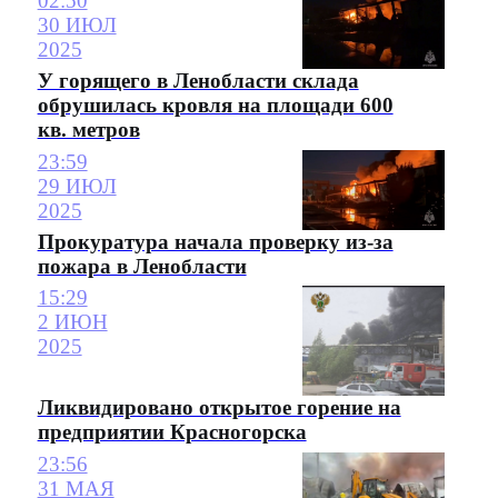
02:50
30 ИЮЛ
2025
У горящего в Ленобласти склада
обрушилась кровля на площади 600
кв. метров
23:59
29 ИЮЛ
2025
Прокуратура начала проверку из-за
пожара в Ленобласти
15:29
2 ИЮН
2025
Ликвидировано открытое горение на
предприятии Красногорска
23:56
31 МАЯ