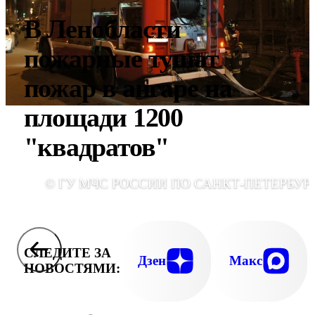
В Ленобласти
пожарные тушат
пожар в ангаре на
площади 1200
"квадратов"
© ГУ МЧС РОССИИ ПО САНКТ-ПЕТЕРБУР
СЛЕДИТЕ ЗА
Дзен
Макс
НОВОСТЯМИ: