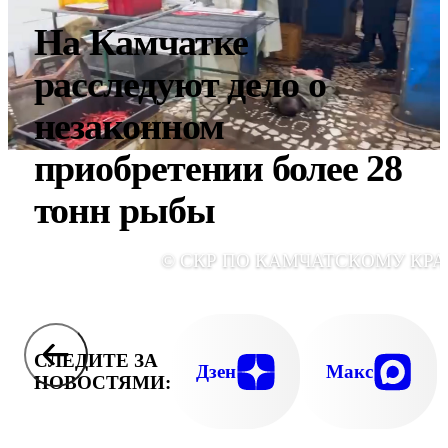
На Камчатке
расследуют дело о
незаконном
приобретении более 28
тонн рыбы
© СКР ПО КАМЧАТСКОМУ КР
СЛЕДИТЕ ЗА
Дзен
Макс
НОВОСТЯМИ: