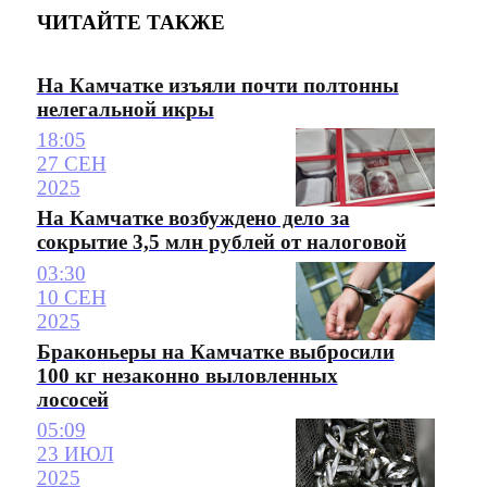
ЧИТАЙТЕ ТАКЖЕ
На Камчатке изъяли почти полтонны
нелегальной икры
18:05
27 СЕН
2025
На Камчатке возбуждено дело за
сокрытие 3,5 млн рублей от налоговой
03:30
10 СЕН
2025
Браконьеры на Камчатке выбросили
100 кг незаконно выловленных
лососей
05:09
23 ИЮЛ
2025