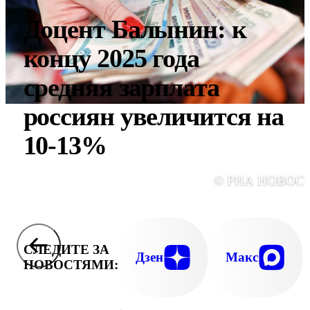
Доцент Балынин: к
концу 2025 года
средняя зарплата
россиян увеличится на
10-13%
© РИА НОВОС
СЛЕДИТЕ ЗА
Дзен
Макс
НОВОСТЯМИ: