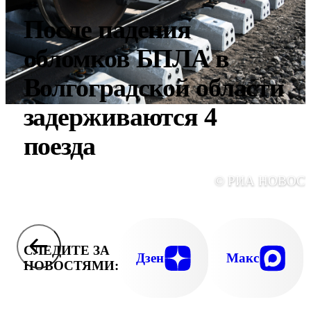
После падения
обломков БПЛА в
Волгоградской области
задерживаются 4
поезда
© РИА НОВОС
СЛЕДИТЕ ЗА
Дзен
Макс
НОВОСТЯМИ: