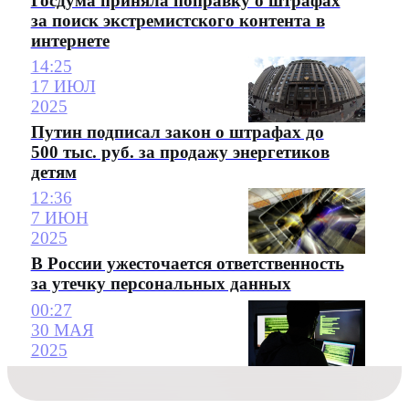
Госдума приняла поправку о штрафах
за поиск экстремистского контента в
интернете
14:25
17 ИЮЛ
2025
Путин подписал закон о штрафах до
500 тыс. руб. за продажу энергетиков
детям
12:36
7 ИЮН
2025
В России ужесточается ответственность
за утечку персональных данных
00:27
30 МАЯ
2025