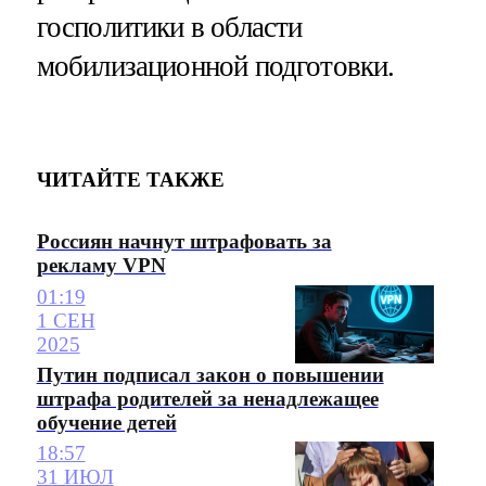
госполитики в области
мобилизационной подготовки.
ЧИТАЙТЕ ТАКЖЕ
Россиян начнут штрафовать за
рекламу VPN
01:19
1 СЕН
2025
Путин подписал закон о повышении
штрафа родителей за ненадлежащее
обучение детей
18:57
31 ИЮЛ