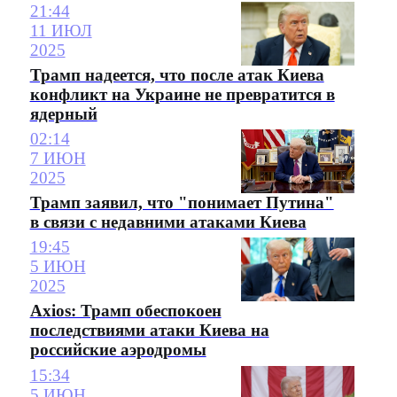
21:44
11 ИЮЛ
2025
Трамп надеется, что после атак Киева
конфликт на Украине не превратится в
ядерный
02:14
7 ИЮН
2025
Трамп заявил, что "понимает Путина"
в связи с недавними атаками Киева
19:45
5 ИЮН
2025
Axios: Трамп обеспокоен
последствиями атаки Киева на
российские аэродромы
15:34
5 ИЮН