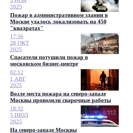
3 НОЯ
2025
Пожар в административном здании в
Москве удалось локализовать на 450
"квадратах"
17:36
28 ОКТ
2025
Спасатели потушили пожар в
московском бизнес-центре
02:12
1 АВГ
2025
Возле места пожара на северо-западе
Москвы проводили сварочные работы
18:32
5 ИЮЛ
2025
На северо-западе Москвы