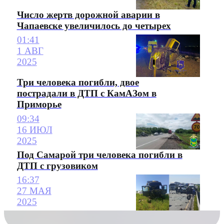
Число жертв дорожной аварии в
Чапаевске увеличилось до четырех
01:41
1 АВГ
2025
Три человека погибли, двое
пострадали в ДТП с КамАЗом в
Приморье
09:34
16 ИЮЛ
2025
Под Самарой три человека погибли в
ДТП с грузовиком
16:37
27 МАЯ
2025