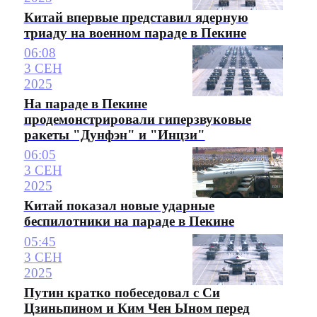
Китай впервые представил ядерную
триаду на военном параде в Пекине
06:08
3 СЕН
2025
На параде в Пекине
продемонстрировали гиперзвуковые
ракеты "Дунфэн" и "Инцзи"
06:05
3 СЕН
2025
Китай показал новые ударные
беспилотники на параде в Пекине
05:45
3 СЕН
2025
Путин кратко побеседовал с Си
Цзиньпином и Ким Чен Ыном перед