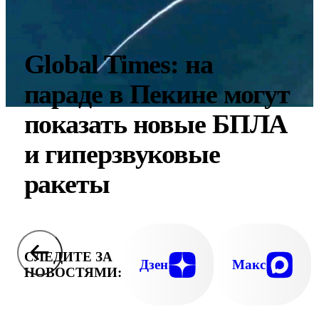
Global Times: на
параде в Пекине могут
показать новые БПЛА
и гиперзвуковые
ракеты
СЛЕДИТЕ ЗА
Дзен
Макс
НОВОСТЯМИ: