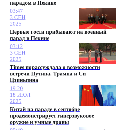
парадом в Пекине
03:47
3 СЕН
2025
Первые гости прибывают на военный
парад в Пекине
03:12
3 СЕН
2025
Times порассуждала о возможности
встречи Путина, Трампа и Си
Цзиньпина
19:20
18 ИЮЛ
2025
Китай на параде в сентябре
продемонстрирует гиперзвуковое
оружие и умные дроны