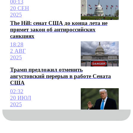
00:13
20 СЕН
2025
The Hill: сенат США до конца лета не
примет закон об антироссийских
санкциях
18:28
2 АВГ
2025
Трамп предложил отменить
августовский перерыв в работе Сената
США
02:32
20 ИЮЛ
2025