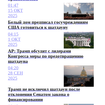
01:47
15 ОКТ
2025
Белый дом предписал госучреждениям
США готовиться к шатдауну
04:15
1 ОКТ
2025
AP: Трамп обсудит с лидерами
Конгресса меры по предотвращению
шатдауна
04:20
28 СЕН
2025
Трамп не исключил шатдаун после
отклонения Сенатом закона о
финансировании