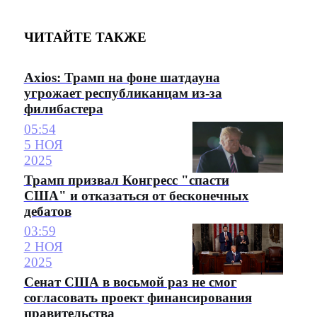
ЧИТАЙТЕ ТАКЖЕ
Axios: Трамп на фоне шатдауна
угрожает республиканцам из-за
филибастера
05:54
5 НОЯ
2025
Трамп призвал Конгресс "спасти
США" и отказаться от бесконечных
дебатов
03:59
2 НОЯ
2025
Сенат США в восьмой раз не смог
согласовать проект финансирования
правительства