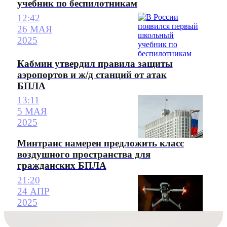
учебник по беспилотникам
12:42
26 МАЯ
2025
Кабмин утвердил правила защиты
аэропортов и ж/д станций от атак
БПЛА
13:11
5 МАЯ
2025
Минтранс намерен предложить класс
воздушного пространства для
гражданских БПЛА
21:20
24 АПР
2025