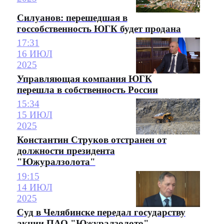
Силуанов: перешедшая в
госсобственность ЮГК будет продана
17:31
16 ИЮЛ
2025
Управляющая компания ЮГК
перешла в собственность России
15:34
15 ИЮЛ
2025
Константин Струков отстранен от
должности президента
"Южуралзолота"
19:15
14 ИЮЛ
2025
Суд в Челябинске передал государству
акции ПАО "Южуралзолото"