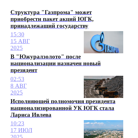
Структура "Газпрома" может
приобрести пакет акций ЮГК,
принадлежащий государству
15:30
15 АВГ
2025
В "Южуралзолото" после
национализации назначен новый
президент
02:53
8 АВГ
2025
Исполняющей полномочия президента
национализированной УК ЮГК стала
Лариса Ивлева
10:23
17 ИЮЛ
2025