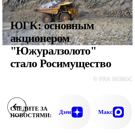
ЮГК: основным
акционером
"Южуралзолото"
стало Росимущество
© РИА НОВОС
СЛЕДИТЕ ЗА
Дзен
Макс
НОВОСТЯМИ: