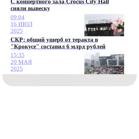
C концертного зала Crocus City Hall
сняли вывеску
09:04
16 ИЮЛ
2025
СКР: общий ущерб от теракта в
"Крокусе" составил 6 млрд рублей
15:35
20 МАЯ
2025